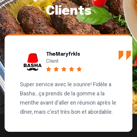
Clients
TheMaryfrkls
Client
 service avec le sourire! Fidèle a
Très 
...ça prends de la gomme a la
resta
e avant d'aller en réunion après le
servi
, mais c'est très bon et abordable.
stati
véhic
dans