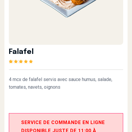
Falafel
Rated
1
5.00
out of
5 based on
customer rating
4 mcx de falafel servis avec sauce humus, salade,
tomates, navets, oignons
SERVICE DE COMMANDE EN LIGNE
DISPONIBLE JUSTE DE 11:00 À